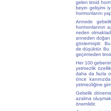
gelen tiroid hor
beyin gelişimi 
hormonlarını ya
Annede gebelik 
hormonlarının a
neden olmaktadır
anneden doğan ç
göstermiştir. Bu
de düşüktür. Bu
geçirmeden tiroid
Her 100 gebenin 
yetmezlik özell
daha da fazla 
önce kanınızda
yetmezliğine girm
Gebelik dönemin
azalma oluşmakt
önemlidir.