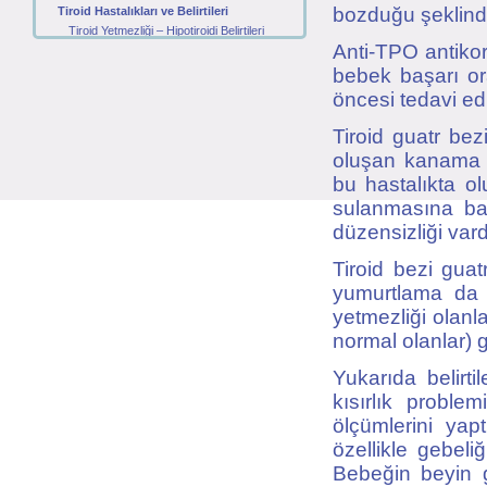
bozduğu şeklind
Tiroid Hastalıkları ve Belirtileri
Tiroid Yetmezliği – Hipotiroidi Belirtileri
Anti-TPO antikor
Zehirli Guatr – Tiroid Göz Hastalığı
Tiroidit - Tiroit Bezi İltihabı
bebek başarı or
Haşimato Hastalığı
öncesi tedavi edi
Tiroid Nodülleri
Tiroid Kanserleri
Tiroid guatr be
Tiroid Hastalıkları ile İlgili Tetkikler
oluşan kanama m
Anti – TPO ve Anti – Tiroglobulin Nedir?
bu hastalıkta 
Tiroglubulin, Kalsitonin ve Guatr
sulanmasına bağ
TSH, T3 ve T4 Nedir?
Tiroid Hastalıklarının Tedavisi
düzensizliği vard
Zehirli Guatr – Graves Tedavisi
Tiroid bezi guat
Tiriodit Tiroid Bezi İltihabı Tedavisi
Hipotiroidi Tiroid Yetmezliği Tedavisi
yumurtlama da 
Nodül tedavisi
yetmezliği olan
Tiroid Kanseri tedavisi
normal olanlar) g
Yukarıda belirt
kısırlık probl
ölçümlerini yap
özellikle gebeli
Bebeğin beyin 