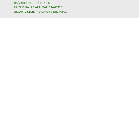
BAĞDAT CADDESİ NO: 168
HUZUR PALAS APT. KAT 2 DAİRE 8
SELAMİÇEŞME - KADIKÖY / İSTANBUL