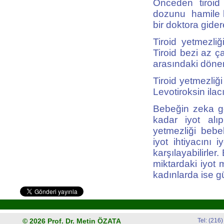
Önceden tiroid 
dozunu hamile k
bir doktora gidere
Tiroid yetmezli
Tiroid bezi az ç
arasındaki döne
Tiroid yetmezli
Levotiroksin ilac
Bebeğin zeka ge
kadar iyot alı
yetmezliği bebek
iyot ihtiyacını 
karşılayabilirle
miktardaki iyot 
kadınlarda ise g
© 2026
Prof. Dr. Metin ÖZATA
Tel: (216