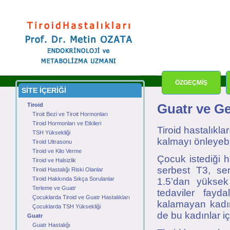
ÖZGEÇMİŞ
SİTE İÇERİĞİ
Tiroid
Guatr ve Ge
Tiroit Bezi ve Tiroit Hormonları
Tiroid Hormonları ve Etkileri
Tiroid hastalıkl
TSH Yüksekliği
kalmayı önleyebi
Tiroid Ultrasonu
Tiroid ve Kilo Verme
Çocuk istediği 
Tiroid ve Halsizlik
serbest T3, se
Tiroid Hastalığı Riski Olanlar
Tiroid Hakkında Sıkça Sorulanlar
1.5’dan yüksek
Terleme ve Guatr
tedaviler fayda
Çocuklarda Tiroid ve Guatr Hastalıkları
kalamayan kadınl
Çocuklarda TSH Yüksekliği
de bu kadınlar iç
Guatr
Guatr Hastalığı