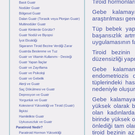
Tiroid hormonları
Basit Guatr
Nodüler Guatr
Gebe kalamaya
Bölgesel Guatr
araştırılması ger
Dalan Guatr (Torasik veya Plonjan Guatr)
Multinodüler Guatr
Tüp bebek yapt
Guatr Kimlerde Görülür?
başarısızlık ar
Guatr Nodül ve Biyopsi
İyot Eksikliği
uygulamasının fa
Sigaranın Tiroid Bezine Verdiği Zarar
Tiroid bezinin
Guatrda Beslenme ve Tuz
Guatr ve Vitamin Kullanımı - Desteği
düzensizliği ya
Guatr Yapan İlaçlar
Guatr ve Zayıflama
Gebe kalamam
Guatr ve Psikoloji
endometriozis d
Guatr ve Gebelik
tüplerindeki ha
Alerji ve Guatr
nedeniyle oluşur
Saç Dökülmesi ve Guatr
Depresyon ve Guatr
Gebe kalamayan
Yorgunluk ve Guatr
yüksek olarak bu
Kolesterol Yüksekliği ve Tiroid (Guatr)
İlişkisi
olan kadınlarda
Hamilelikte Guatr
birinde yüksek o
Uykususzluk ve Guatr
önlediği tam ola
Paratiroid Nedir?
tiroid bezinin 
Paratiroid Hormon Yüksekliği