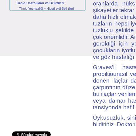
oranlarda nüks
Tiroid Hastalıkları ve Belirtileri
Tiroid Yetmezliği – Hipotiroidi Belirtileri
şikayetler tekrar
Zehirli Guatr – Tiroid Göz Hastalığı
daha hızlı olmak
Tiroidit - Tiroit Bezi İltihabı
tuzların hepsi iy
Haşimato Hastalığı
tuzluklu şekilde 
Tiroid Nodülleri
çok önemlidir. Ai
Tiroid Kanserleri
Tiroid Hastalıkları ile İlgili Tetkikler
gerektiği için 
Anti – TPO ve Anti – Tiroglobulin Nedir?
çocukların iyotl
Tiroglubulin, Kalsitonin ve Guatr
ve göz hastalığı 
TSH, T3 ve T4 Nedir?
Tiroid Hastalıklarının Tedavisi
Graves’li hast
Zehirli Guatr – Graves Tedavisi
propiltiourasil v
Tiriodit Tiroid Bezi İltihabı Tedavisi
denen ilaçlar d
Hipotiroidi Tiroid Yetmezliği Tedavisi
Nodül tedavisi
çarpıntının düze
Tiroid Kanseri tedavisi
bu ilaçlar verile
veya damar hast
tansiyonda hafif
Uykusuzluk, sin
bildiriniz. Doktor