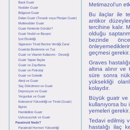
Basit Guatr
Metimazol’un etki
Nodüler Guatr
Bölgesel Guatr
Bu ilaçlar ile 
Dalan Guatr (Torasik veya Plonjan Guatr)
antikor düzeyle
Multinodüler Guatr
tercihine kalır.
Guatr Kimlerde Görülür?
olduğu saptanmış
Guatr Nodül ve Biyopsi
bezinde önce
İyot Eksikliği
Sigaranın Tiroid Bezine Verdiği Zarar
önleyemedikleri
Guatrda Beslenme ve Tuz
geçmesi gerekir.
Guatr ve Vitamin Kullanımı - Desteği
Guatr Yapan İlaçlar
Graves hastalığı
Guatr ve Zayıflama
altına alınır ve 
Guatr ve Psikoloji
süre sonra nük
Guatr ve Gebelik
yüksekliği olan
Alerji ve Guatr
Saç Dökülmesi ve Guatr
kolaydır.
Depresyon ve Guatr
Yorgunluk ve Guatr
Büyük guatr ve 
Kolesterol Yüksekliği ve Tiroid (Guatr)
kullanıyorsa bu 
İlişkisi
yemeleri gerekir.
Hamilelikte Guatr
Uykususzluk ve Guatr
Tedavi edilmiş 
Paratiroid Nedir?
hastalığı ilaç 
Paratiroid Hormon Yüksekliği