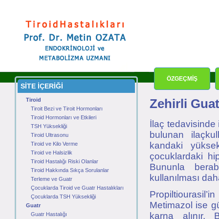
ÖZGEÇMİŞ
SİTE İÇERİĞİ
Tiroid
Zehirli Guat
Tiroit Bezi ve Tiroit Hormonları
Tiroid Hormonları ve Etkileri
İlaç tedavisinde 
TSH Yüksekliği
bulunan ilaçkul
Tiroid Ultrasonu
kandaki yüksek
Tiroid ve Kilo Verme
Tiroid ve Halsizlik
çocuklardaki hip
Tiroid Hastalığı Riski Olanlar
Bununla berab
Tiroid Hakkında Sıkça Sorulanlar
kullanılması da
Terleme ve Guatr
Çocuklarda Tiroid ve Guatr Hastalıkları
Propiltiourasil’
Çocuklarda TSH Yüksekliği
Metimazol ise g
Guatr
karna alınır. 
Guatr Hastalığı