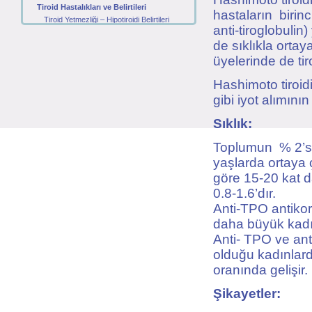
Tiroid Hastalıkları ve Belirtileri
hastaların birinc
Tiroid Yetmezliği – Hipotiroidi Belirtileri
anti-tiroglobulin
Zehirli Guatr – Tiroid Göz Hastalığı
de sıklıkla ortay
Tiroidit - Tiroit Bezi İltihabı
Haşimato Hastalığı
üyelerinde de tiro
Tiroid Nodülleri
Hashimoto tiroidi
Tiroid Kanserleri
Tiroid Hastalıkları ile İlgili Tetkikler
gibi iyot alımını
Anti – TPO ve Anti – Tiroglobulin Nedir?
Tiroglubulin, Kalsitonin ve Guatr
Sıklık:
TSH, T3 ve T4 Nedir?
Toplumun % 2’si
Tiroid Hastalıklarının Tedavisi
Zehirli Guatr – Graves Tedavisi
yaşlarda ortaya 
Tiriodit Tiroid Bezi İltihabı Tedavisi
göre 15-20 kat d
Hipotiroidi Tiroid Yetmezliği Tedavisi
0.8-1.6’dır.
Nodül tedavisi
Anti-TPO antikor
Tiroid Kanseri tedavisi
daha büyük kadı
Anti- TPO ve ant
olduğu kadınlarda
oranında gelişir.
Şikayetler: