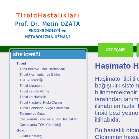
ÖZGEÇMİŞ
SİTE İÇERİĞİ
Tiroid
Haşimato Ha
Tiroit Bezi ve Tiroit Hormonları
Tiroid Hormonları ve Etkileri
Haşimato tipi tiro
TSH Yüksekliği
bağışıklık siste
Tiroid Ultrasonu
bilinmemektedir.
Tiroid ve Kilo Verme
Tiroid ve Halsizlik
tarafından tanıml
Tiroid Hastalığı Riski Olanlar
iltihabı en fazla
Tiroid Hakkında Sıkça Sorulanlar
tiroid bezi yetme
Terleme ve Guatr
iltihabıdır.
Çocuklarda Tiroid ve Guatr Hastalıkları
Çocuklarda TSH Yüksekliği
Bu hastalık otoim
Guatr
Otoimmün hastal
Guatr Hastalığı