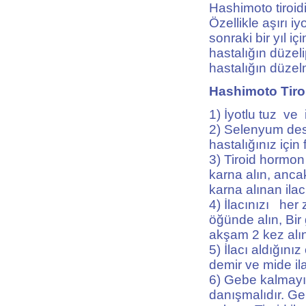
Hashimoto tiroidi
Özellikle aşırı i
sonraki bir yıl i
hastalığın düzel
hastalığın düzelm
Hashimoto Tiroi
1) İyotlu tuz ve
2) Selenyum des
hastalığınız için 
3) Tiroid hormon
karna alın, anca
karna alınan ilac
4) İlacınızı her
öğünde alın, Bi
akşam 2 kez alı
5) İlacı aldığın
demir ve mide ila
6) Gebe kalmayı
danışmalıdır. Geb