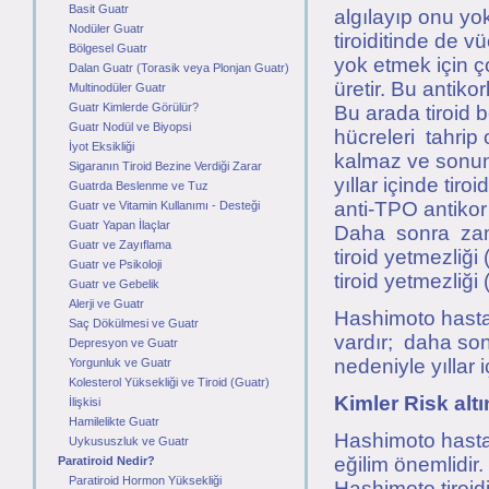
Basit Guatr
algılayıp onu yo
Nodüler Guatr
tiroiditinde de v
Bölgesel Guatr
yok etmek için ç
Dalan Guatr (Torasik veya Plonjan Guatr)
üretir. Bu antiko
Multinodüler Guatr
Guatr Kimlerde Görülür?
Bu arada tiroid be
Guatr Nodül ve Biyopsi
hücreleri tahrip
İyot Eksikliği
kalmaz ve sonund
Sigaranın Tiroid Bezine Verdiği Zarar
yıllar içinde tir
Guatrda Beslenme ve Tuz
anti-TPO antikor
Guatr ve Vitamin Kullanımı - Desteği
Guatr Yapan İlaçlar
Daha sonra zama
Guatr ve Zayıflama
tiroid yetmezliğ
Guatr ve Psikoloji
tiroid yetmezliğ
Guatr ve Gebelik
Alerji ve Guatr
Hashimoto hastal
Saç Dökülmesi ve Guatr
vardır; daha so
Depresyon ve Guatr
nedeniyle yıllar 
Yorgunluk ve Guatr
Kolesterol Yüksekliği ve Tiroid (Guatr)
Kimler Risk alt
İlişkisi
Hamilelikte Guatr
Hashimoto hastal
Uykususzluk ve Guatr
eğilim önemlidir.
Paratiroid Nedir?
Paratiroid Hormon Yüksekliği
Hashimoto tiroidi