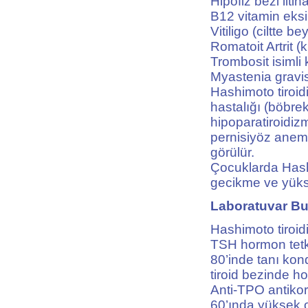
Hipofiz bezi iltih
B12 vitamin eksik
Vitiligo (ciltte b
Romatoit Artrit (
Trombosit isimli 
Myastenia gravis
Hashimoto tiroid
hastalığı (böbrek
hipoparatiroidi
pernisiyöz anemi 
görülür.
Çocuklarda Hash
gecikme ve yükse
Laboratuvar Bul
Hashimoto tiroid
TSH hormon tetkik
80’inde tanı ko
tiroid bezinde h
Anti-TPO antikor
60’ında yüksek o