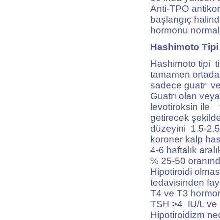
Anti-TPO antikor
başlangıç halind
hormonu normald
Hashimoto Tipi 
Hashimoto tipi ti
tamamen ortadan 
sadece guatr ve 
Guatrı olan veya 
levotiroksin ile
getirecek şekil
düzeyini 1.5-2.5
koroner kalp has
4-6 haftalık aral
% 25-50 oranında 
Hipotiroidi olmas
tedavisinden fay
T4 ve T3 hormo
TSH >4 IU/L ve a
Hipotiroidizm ned