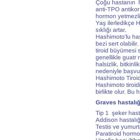
Çoğu hastanın hi
anti-TPO antikor 
hormon yetmezliği
Yaş ilerledikçe H
sıklığı artar.
Hashimoto’lu hast
bezi sert olabili
tiroid büyümesi 
genellikle guatr
halsizlik, bitkin
nedeniyle başvur
Hashimoto Tiroidi
Hashimoto tiroid
birlikte olur. Bu 
Graves hastalığ
Tip 1 şeker hast
Addison hastalığ
Testis ve yumurta
Paratiroid hormo