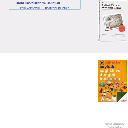
Tiroid Hastalıkları ve Belirtileri
Tiroid Yetmezliği – Hipotiroidi Belirtileri
Zehirli Guatr – Tiroid Göz Hastalığı
Tiroidit - Tiroit Bezi İltihabı
Haşimato Hastalığı
Tiroid Nodülleri
Tiroid Kanserleri
Tiroid Hastalıkları ile İlgili Tetkikler
Anti – TPO ve Anti – Tiroglobulin Nedir?
Tiroglubulin, Kalsitonin ve Guatr
TSH, T3 ve T4 Nedir?
Tiroid Hastalıklarının Tedavisi
Zehirli Guatr – Graves Tedavisi
Tiriodit Tiroid Bezi İltihabı Tedavisi
Hipotiroidi Tiroid Yetmezliği Tedavisi
Nodül tedavisi
Tiroid Kanseri tedavisi