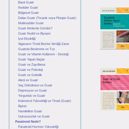
Basit Guatr
Nodüler Guatr
Bölgesel Guatr
Dalan Guatr (Torasik veya Plonjan Guatr)
Multinodüler Guatr
Guatr Kimlerde Görülür?
Guatr Nodül ve Biyopsi
İyot Eksikliği
Sigaranın Tiroid Bezine Verdiği Zarar
Guatrda Beslenme ve Tuz
Guatr ve Vitamin Kullanımı - Desteği
Guatr Yapan İlaçlar
Guatr ve Zayıflama
Guatr ve Psikoloji
Guatr ve Gebelik
Alerji ve Guatr
Saç Dökülmesi ve Guatr
Depresyon ve Guatr
Yorgunluk ve Guatr
Kolesterol Yüksekliği ve Tiroid (Guatr)
İlişkisi
Hamilelikte Guatr
Uykususzluk ve Guatr
Paratiroid Nedir?
Paratiroid Hormon Yüksekliği